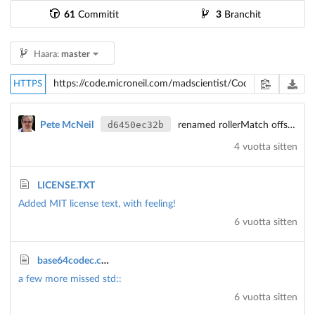
61
Commitit
3
Branchit
Haara:
master
HTTPS
d6450ec32b
Pete McNeil
renamed rollerMatch offset() to size()
4 vuotta sitten
LICENSE.TXT
Added MIT license text, with feeling!
6 vuotta sitten
base64codec.cpp
a few more missed std::
6 vuotta sitten