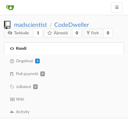
madscientist
CodeDweller
/
1
0
0
Tarkkaile
Äänestä
Fork
Koodi
Ongelmat
2
Pull-pyynnöt
0
Julkaisut
0
Wiki
Activity