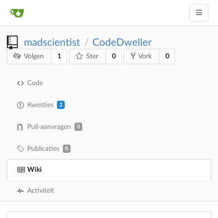
madscientist
CodeDweller
/
1
0
0
Volgen
Ster
Vork
Code
Kwesties
2
Pull-aanvragen
0
Publicaties
0
Wiki
Activiteit