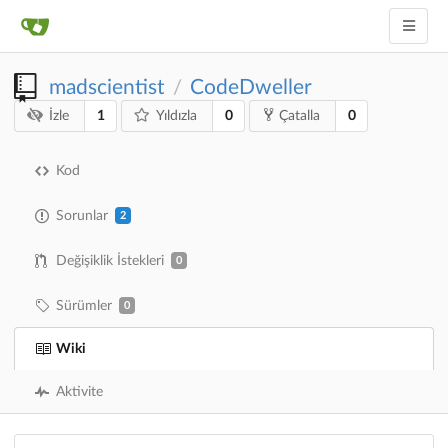
madscientist
CodeDweller
/
1
0
0
İzle
Yıldızla
Çatalla
Kod
Sorunlar
2
Değişiklik İstekleri
0
Sürümler
0
Wiki
Aktivite